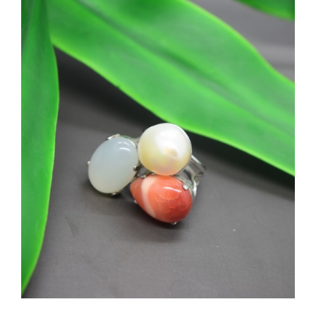
SHOP
Categorie prodotto
PRODOTTI
Anelli
(1)
Perle
(1)
BLOG
Pietre
(1)
CONTATTI
Disponibile