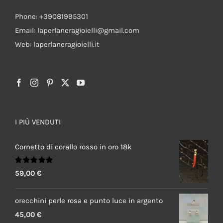
Phone: +39081995301
Email: laperlaneragioielli@gmail.com
Web: laperlaneragioielli.it
I PIÙ VENDUTI
Cornetto di corallo rosso in oro 18k
Valutato
59,00
€
5.00
su 5
orecchini perle rosa e punto luce in argento
45,00
€