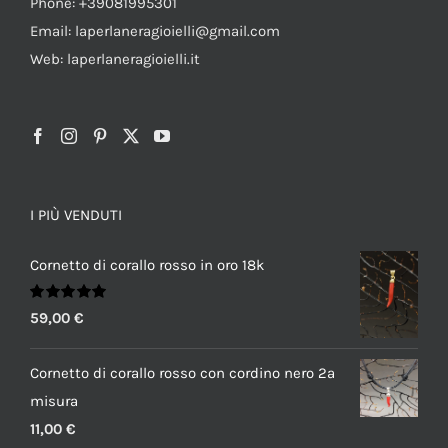
Phone: +39081995301
Email: laperlaneragioielli@gmail.com
Web: laperlaneragioielli.it
I PIÙ VENDUTI
Cornetto di corallo rosso in oro 18k
Valutato
59,00
€
5.00
su 5
Cornetto di corallo rosso con cordino nero 2a
misura
11,00
€