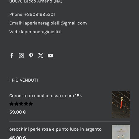
80076 Lacco Ameno (NA)
Phone: +39081995301
Email: laperlaneragioielli@gmail.com
Web: laperlaneragioielli.it
I PIÙ VENDUTI
Cornetto di corallo rosso in oro 18k
Valutato
59,00
€
5.00
su 5
orecchini perle rosa e punto luce in argento
45,00
€