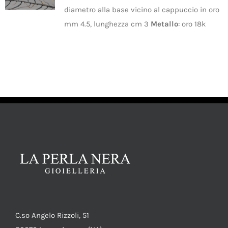
SHOP
Oro
(1)
diametro alla base vicino al cappuccio in oro
mm 4.5, lunghezza cm 3
Metallo
: oro 18k
Uomo
(1)
AGGIUNGI
PRODOTTI
AL
CARRELLO
Disponibile
/
BLOG
DETTAGLI
CONTATTI
C.so Angelo Rizzoli, 51