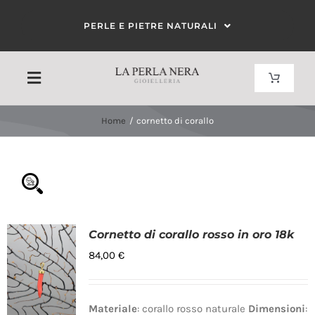
Salta
PERLE E PIETRE NATURALI
al
contenuto
Toggle
Toggle
Navigat
Navigation
Carrello
Home
cornetto di corallo
HOME
Il mio account
CHI SIAMO
CORALLO
Cornetto di corallo rosso in oro 18k
Categorie prodotto
84,00
€
PERLE
Ciondoli
(1)
Cornetti di corallo
(1)
Materiale
: corallo rosso naturale
Dimensioni
: