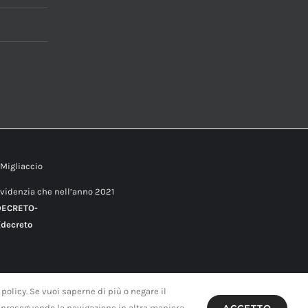
 Migliaccio
evidenzia che nell’anno 2021
DECRETO-
decreto
 policy. Se vuoi saperne di più o negare il
 proseguendo la navigazione in altra maniera,