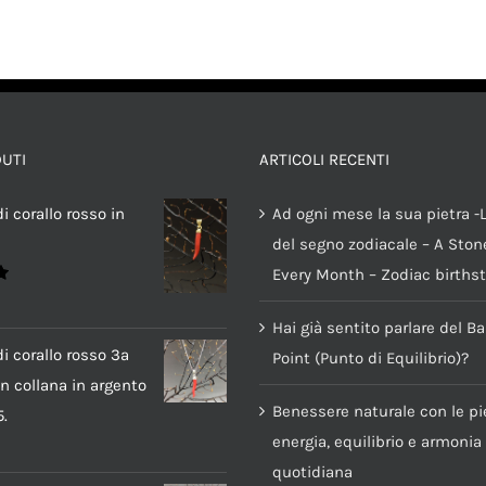
DUTI
ARTICOLI RECENTI
i corallo rosso in
Ad ogni mese la sua pietra -L
del segno zodiacale – A Stone
Every Month – Zodiac births
Hai già sentito parlare del B
i corallo rosso 3a
Point (Punto di Equilibrio)?
n collana in argento
Benessere naturale con le pie
.
energia, equilibrio e armonia
quotidiana