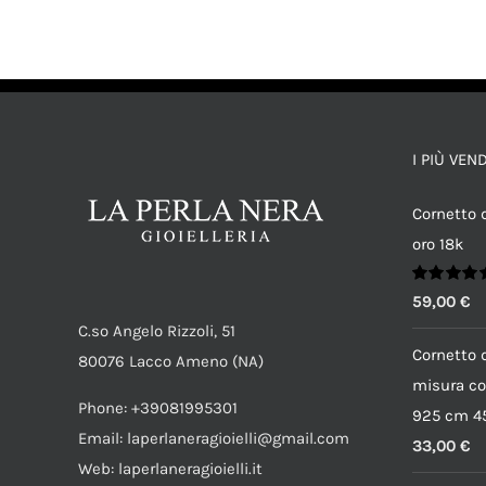
AGGIUNGI AL CARRELLO
/
DETTAGLI
I PIÙ VEN
Cornetto d
oro 18k
Valutato
59,00
€
5.00
su 5
C.so Angelo Rizzoli, 51
Cornetto d
80076 Lacco Ameno (NA)
misura co
Phone: +39081995301
925 cm 45
Email: laperlaneragioielli@gmail.com
33,00
€
Web: laperlaneragioielli.it