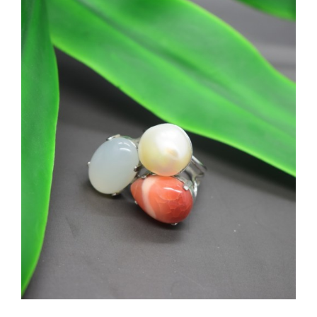
SHOP
Categorie prodotto
PRODOTTI
Anelli
(1)
Perle
(1)
BLOG
Pietre
(1)
CONTATTI
Disponibile