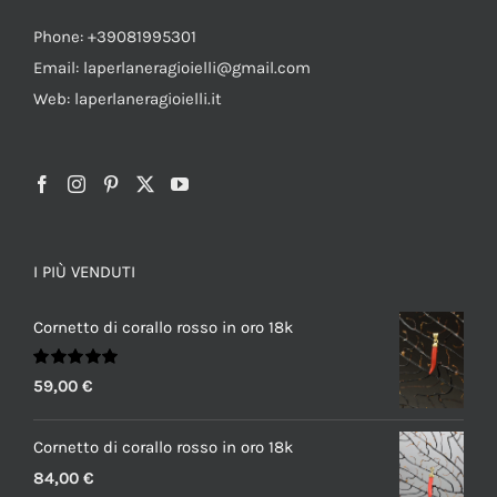
Phone: +39081995301
Email: laperlaneragioielli@gmail.com
Web: laperlaneragioielli.it
I PIÙ VENDUTI
Cornetto di corallo rosso in oro 18k
Valutato
59,00
€
5.00
su 5
Cornetto di corallo rosso in oro 18k
84,00
€