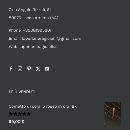
C.so Angelo Rizzoli, 51
80076 Lacco Ameno (NA)
Phone: +39081995301
Email: laperlaneragioielli@gmail.com
Web: laperlaneragioielli.it
I PIÙ VENDUTI
Cornetto di corallo rosso in oro 18k
Valutato
59,00
€
5.00
su 5