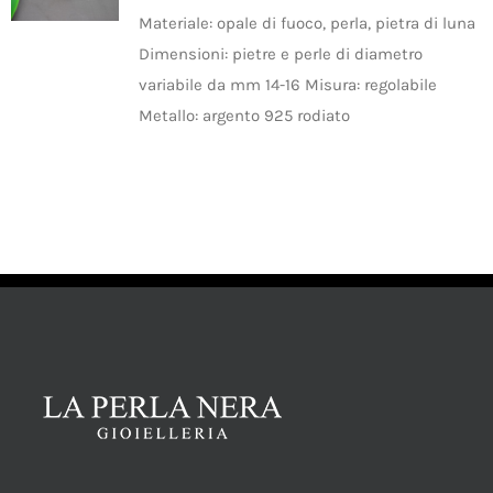
SHOP
Materiale: opale di fuoco, perla, pietra di luna
Categorie prodotto
Dimensioni: pietre e perle di diametro
AGGIUNGI
PRODOTTI
Anelli
(1)
variabile da mm 14-16 Misura: regolabile
AL
CARRELLO
Metallo: argento 925 rodiato
Perle
(1)
/
BLOG
DETTAGLI
Pietre
(1)
CONTATTI
Disponibile