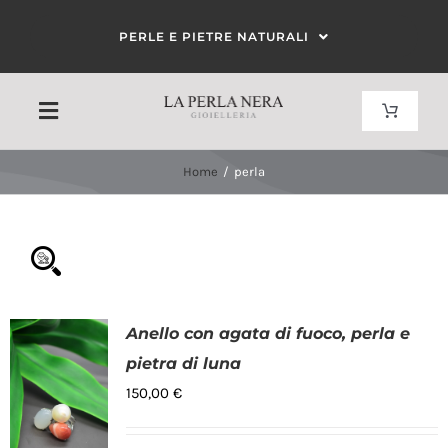
Salta
PERLE E PIETRE NATURALI
al
contenuto
Toggle
Toggle
Navigat
Navigation
Carrello
Home
perla
HOME
Il mio account
CHI SIAMO
CORALLO
Anello con agata di fuoco, perla e
Filtra per colore
pietra di luna
PERLE
150,00
€