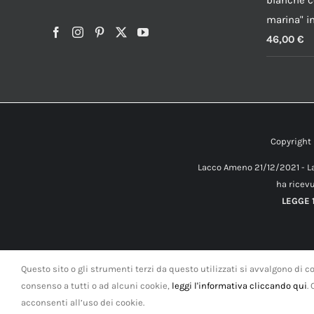
bianche c
marina" i
46,00
€
Copyrigh
Lacco Ameno 21/12/2021 - La
ha ricevu
LEGGE 1
Questo sito o gli strumenti terzi da questo utilizzati si avvalgono di co
consenso a tutti o ad alcuni cookie,
leggi l'informativa cliccando qui
.
acconsenti all’uso dei cookie.