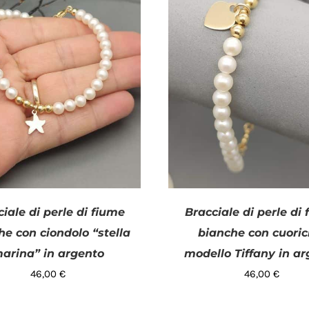
iale di perle di fiume
Bracciale di perle di
he con ciondolo “stella
bianche con cuoric
arina” in argento
modello Tiffany in a
46,00
€
46,00
€
GIUNGI AL CARRELLO
/
AGGIUNGI AL CARRELLO