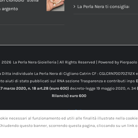
on ciondolo "stella
La Perla Nera ti consiglia:
n argento
t
2026 La Perla Nera Gioielleria | All Rights Reserved | Powered by
Pierpaolo
 Ditta individuale La Perla Nera di Cigliano Catrin CF : CGLCRN70D70Z112X 
to aiuti di stato pubblicati sul RNA sezione Trasparenza e contributi inps
7 marzo 2020, n. 18 art.28 (euro 600)
decreto-legge 19 maggio 2020, n. 34
(
Rilancio) euro 600
okie necessari al funzionamento ed utili alle finalità illustrate nella cookie
 Chiudendo questo banner, scorrendo questa pagina, cliccando su un link o