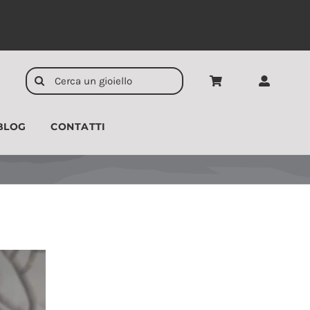
Cerca
per:
BLOG
CONTATTI
CIONDOLI
UOMO
egorie prodotto