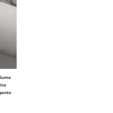
Argento
(2)
Bracciali
(2)
Ciondoli
(1)
Perle
(2)
 fiume
ino
rgento
/