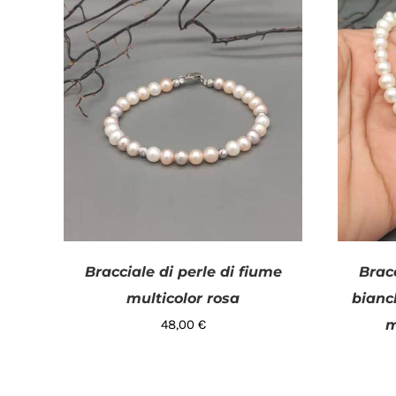
46 €
48 €
Prezzo:
—
FILTRO
Disponibile
Bracciale di perle di fiume
Bracc
multicolor rosa
bianc
48,00
€
m
AG