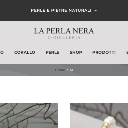
PERLE E PIETRE NATURALI
MO
CORALLO
PERLE
SHOP
PRODOTTI
ANELLI
ORECCHINI
Home
M
Filtra per colore
Cat