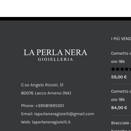
QUESTO
SCEGLI
/
DETTAGLI
PRODOTTO
HA
PIÙ
VARIANTI.
LE
OPZIONI
I PIÙ VEN
POSSONO
ESSERE
SCELTE
Cornetto d
NELLA
PAGINA
oro 18k
DEL
PRODOTTO
Valutato
59,00
€
5.00
su 5
C.so Angelo Rizzoli, 51
Cornetto d
80076 Lacco Ameno (NA)
oro 18k
Phone: +39081995301
84,00
€
Email: laperlaneragioielli@gmail.com
Web: laperlaneragioielli.it
Bracciale 