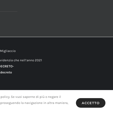
 Migliaccio
evidenzia che nell’anno 2021
DECRETO-
decreto
 policy. Se vuoi saperne di più o negare il
 proseguendo la navigazione in altra maniera,
ACCETTO