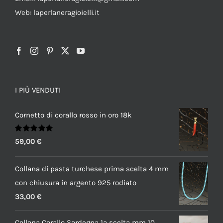
Web: laperlaneragioielli.it
I PIÙ VENDUTI
Cornetto di corallo rosso in oro 18k
Valutato
59,00
€
5.00
su 5
Collana di pasta turchese prima scelta 4 mm
con chiusura in argento 925 rodiato
33,00
€
Collana Corallo Sardegna 1a scelta mm 10