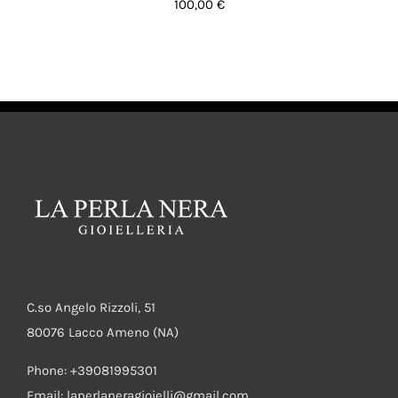
100,00
€
AGGIUNGI AL CARRELLO
/
DETTAGLI
C.so Angelo Rizzoli, 51
80076 Lacco Ameno (NA)
Phone: +39081995301
Email: laperlaneragioielli@gmail.com