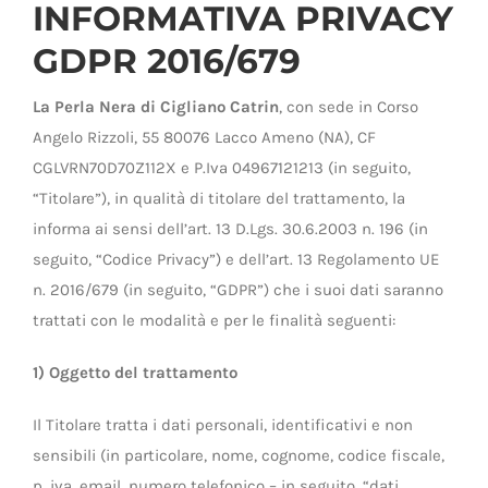
SHOP
INFORMATIVA PRIVACY
GDPR 2016/679
PRODOTTI
La Perla Nera di Cigliano Catrin
, con sede in Corso
Angelo Rizzoli, 55 80076 Lacco Ameno (NA), CF
BLOG
CGLVRN70D70Z112X e P.Iva 04967121213 (in seguito,
“Titolare”), in qualità di titolare del trattamento, la
CONTATTI
informa ai sensi dell’art. 13 D.Lgs. 30.6.2003 n. 196 (in
seguito, “Codice Privacy”) e dell’art. 13 Regolamento UE
n. 2016/679 (in seguito, “GDPR”) che i suoi dati saranno
trattati con le modalità e per le finalità seguenti:
1) Oggetto del trattamento
Il Titolare tratta i dati personali, identificativi e non
sensibili (in particolare, nome, cognome, codice fiscale,
p. iva, email, numero telefonico – in seguito, “dati