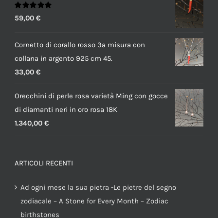
Valutato
59,00
€
5.00
su 5
Cornetto di corallo rosso 3a misura con
collana in argento 925 cm 45.
33,00
€
Orecchini di perle rosa varietà Ming con gocce
di diamanti neri in oro rosa 18K
1.340,00
€
ARTICOLI RECENTI
Ad ogni mese la sua pietra -Le pietre del segno
zodiacale – A Stone for Every Month – Zodiac
birthstones