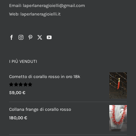
Email: laperlaneragioielli@gmail.com
Web: laperlaneragioielli.it
I PIÙ VENDUTI
Cornetto di corallo rosso in oro 18k
Valutato
59,00
€
5.00
su 5
Collana frange di corallo rosso
180,00
€