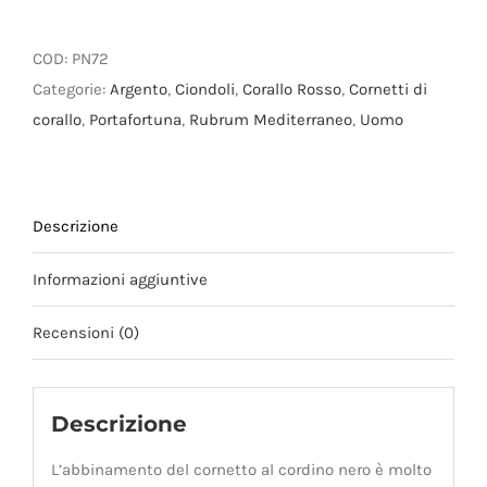
corallo
XL
COD:
PN72
con
Categorie:
Argento
,
Ciondoli
,
Corallo Rosso
,
Cornetti di
cordino
corallo
,
Portafortuna
,
Rubrum Mediterraneo
,
Uomo
nero.
quantità
Descrizione
Informazioni aggiuntive
Recensioni (0)
Descrizione
L’abbinamento del cornetto al cordino nero è molto