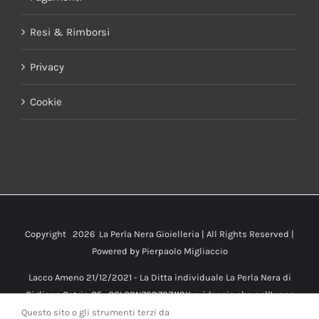
Resi & Rimborsi
Privacy
Cookie
Copyright
2026 La Perla Nera Gioielleria | All Rights Reserved |
Powered by
Pierpaolo Migliaccio
Lacco Ameno 21/12/2021 - La Ditta individuale La Perla Nera di
Cigliano Catrin CF : CGLCRN70D70Z112X evidenzia che nell’anno
2021
Questo sito o gli strumenti terzi da