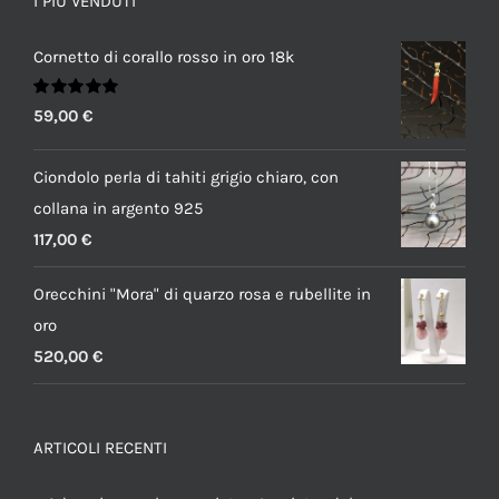
I PIÙ VENDUTI
Cornetto di corallo rosso in oro 18k
Valutato
59,00
€
5.00
su 5
Ciondolo perla di tahiti grigio chiaro, con
collana in argento 925
117,00
€
Orecchini "Mora" di quarzo rosa e rubellite in
oro
520,00
€
ARTICOLI RECENTI