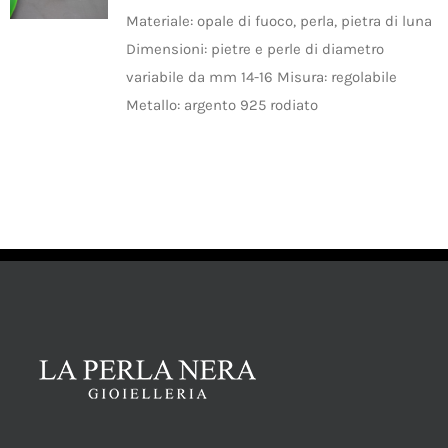
SHOP
Materiale: opale di fuoco, perla, pietra di luna
Categorie prodotto
Dimensioni: pietre e perle di diametro
AGGIUNGI
PRODOTTI
Anelli
(1)
variabile da mm 14-16 Misura: regolabile
AL
CARRELLO
Metallo: argento 925 rodiato
Perle
(1)
/
BLOG
DETTAGLI
Pietre
(1)
CONTATTI
Disponibile