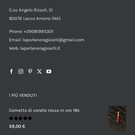
C.so Angelo Rizzoli, 51
80076 Lacco Ameno (NA)
Phone: +39081995301
Email: laperlaneragioielli@gmail.com
Web: laperlaneragioielli.it
I PIÙ VENDUTI
Cornetto di corallo rosso in oro 18k
Valutato
59,00
€
5.00
su 5