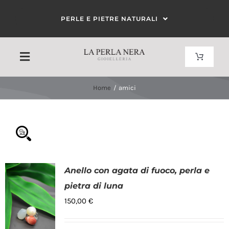
Salta
PERLE E PIETRE NATURALI
al
contenuto
Toggle
Toggle
Navigat
Navigation
Carrello
Home
amici
HOME
Il mio account
CHI SIAMO
CORALLO
Anello con agata di fuoco, perla e
Filtra per colore
pietra di luna
PERLE
150,00
€