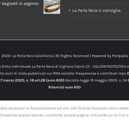
r degradé in argento
La Perla Nera ti consiglia:
t
2026 La Perla Nera Gioielleria | All Rights Reserved | Powered by
Pierpaolo
 Ditta individuale La Perla Nera di Cigliano Catrin CF : CGLCRN70D70Z112X 
to aiuti di stato pubblicati sul RNA sezione Trasparenza e contributi inps
7 marzo 2020, n. 18 art.28 (euro 600)
decreto-legge 19 maggio 2020, n. 34
(
Rilancio) euro 600
okie necessari al funzionamento ed utili alle finalità illustrate nella cookie
 Chiudendo questo banner, scorrendo questa pagina, cliccando su un link o