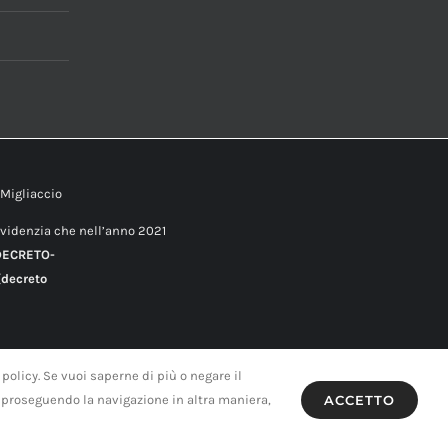
 Migliaccio
evidenzia che nell’anno 2021
DECRETO-
decreto
 policy. Se vuoi saperne di più o negare il
 proseguendo la navigazione in altra maniera,
ACCETTO