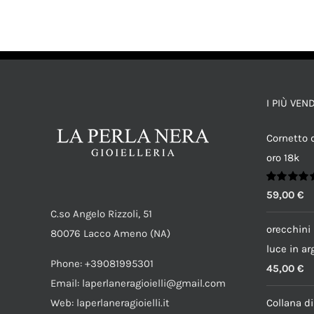
AGGIUNGI AL CARRELLO
/
DETTAGLI
I PIÙ VEN
Cornetto d
oro 18k
Valutato
59,00
€
5.00
su 5
C.so Angelo Rizzoli, 51
orecchini 
80076 Lacco Ameno (NA)
luce in ar
Phone: +39081995301
45,00
€
Email: laperlaneragioielli@gmail.com
Web: laperlaneragioielli.it
Collana d