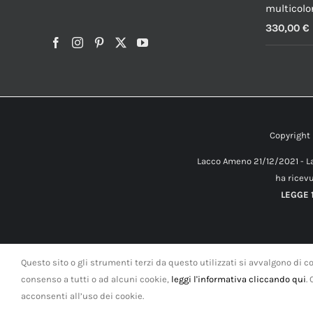
multicolo
330,00
€
Copyrigh
Lacco Ameno 21/12/2021 - La
ha ricevu
LEGGE 1
Questo sito o gli strumenti terzi da questo utilizzati si avvalgono di co
consenso a tutti o ad alcuni cookie,
leggi l'informativa cliccando qui
.
acconsenti all’uso dei cookie.