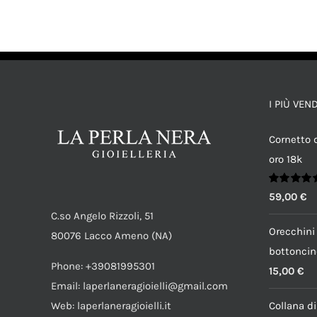
AGGIUNGI AL CARRELLO
/
DETTAGLI
I PIÙ VEN
Cornetto d
oro 18k
Valutato
59,00
€
5.00
su 5
C.so Angelo Rizzoli, 51
Orecchini 
80076 Lacco Ameno (NA)
bottoncin
Phone: +39081995301
15,00
€
Email: laperlaneragioielli@gmail.com
Web: laperlaneragioielli.it
Collana di