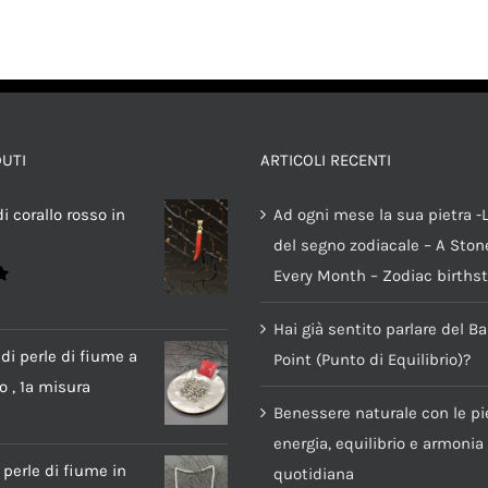
DUTI
ARTICOLI RECENTI
i corallo rosso in
Ad ogni mese la sua pietra -L
del segno zodiacale – A Stone
Every Month – Zodiac births
Hai già sentito parlare del B
di perle di fiume a
Point (Punto di Equilibrio)?
o , 1a misura
Benessere naturale con le pie
energia, equilibrio e armonia
 perle di fiume in
quotidiana