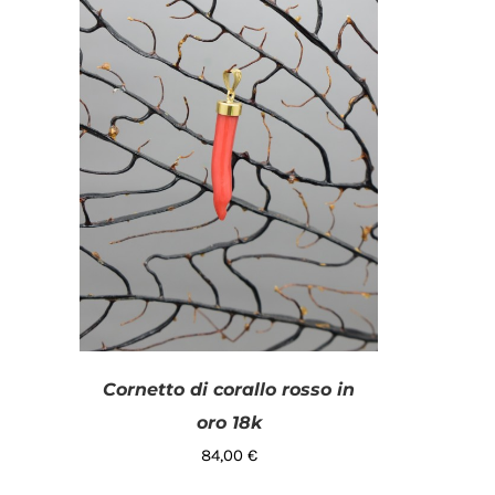
Ciondoli
(1)
Cornetti di corallo
(1)
Oro
(1)
Uomo
(1)
Cornetto di corallo rosso in
oro 18k
84,00
€