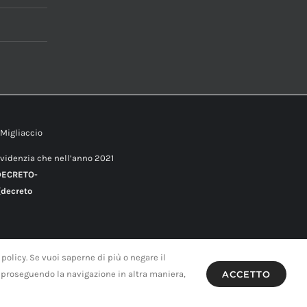
 Migliaccio
evidenzia che nell’anno 2021
DECRETO-
decreto
 policy. Se vuoi saperne di più o negare il
 proseguendo la navigazione in altra maniera,
ACCETTO