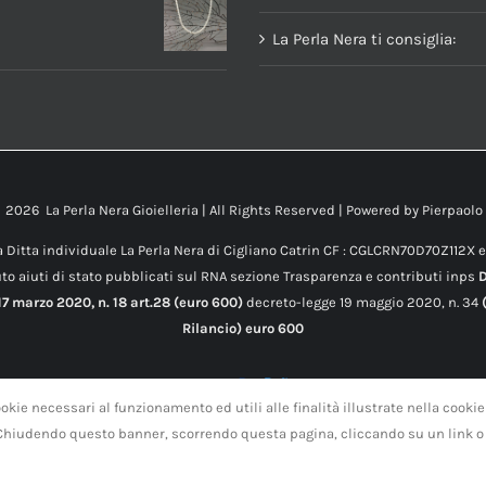
La Perla Nera ti consiglia:
t
2026 La Perla Nera Gioielleria | All Rights Reserved | Powered by
Pierpaolo
 Ditta individuale La Perla Nera di Cigliano Catrin CF : CGLCRN70D70Z112X 
to aiuti di stato pubblicati sul RNA sezione Trasparenza e contributi inps
7 marzo 2020, n. 18 art.28 (euro 600)
decreto-legge 19 maggio 2020, n. 34
(
Rilancio) euro 600
okie necessari al funzionamento ed utili alle finalità illustrate nella cookie
 Chiudendo questo banner, scorrendo questa pagina, cliccando su un link o