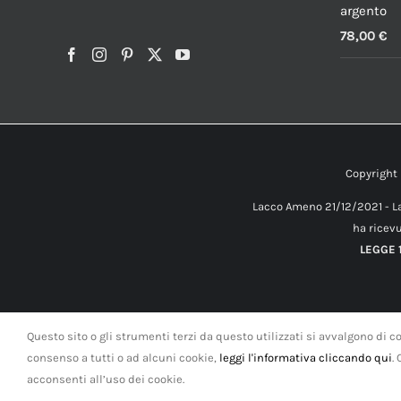
argento
78,00
€
Copyrigh
Lacco Ameno 21/12/2021 - La
ha ricevu
LEGGE 1
Questo sito o gli strumenti terzi da questo utilizzati si avvalgono di co
consenso a tutti o ad alcuni cookie,
leggi l'informativa cliccando qui
.
acconsenti all’uso dei cookie.