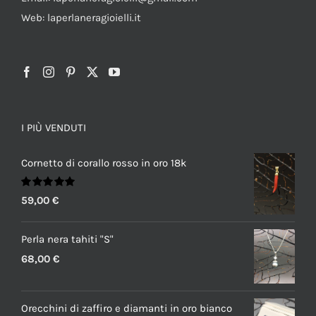
Web: laperlaneragioielli.it
I PIÙ VENDUTI
Cornetto di corallo rosso in oro 18k
Valutato
59,00
€
5.00
su 5
Perla nera tahiti "S"
68,00
€
Orecchini di zaffiro e diamanti in oro bianco