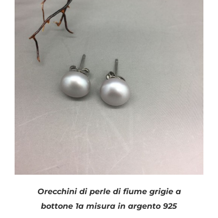
SHOP
Categorie prodotto
PRODOTTI
Argento
(1)
Orecchini
(1)
BLOG
Perle
(1)
CONTATTI
Disponibile
Orecchini di perle di fiume grigie a
bottone 1a misura in argento 925