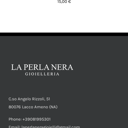
15,00
€
AGGIUNGI AL CARRELLO
/
DETTAGLI
C.so Angelo Rizzoli, 51
80076 Lacco Ameno (NA)
Phone: +39081995301
Email: laperlaneragioielli@gmail.com