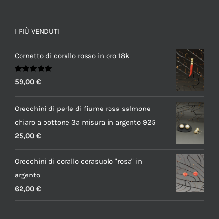
I PIÙ VENDUTI
Cornetto di corallo rosso in oro 18k
Valutato
59,00
€
5.00
su 5
Orecchini di perle di fiume rosa salmone
chiaro a bottone 3a misura in argento 925
25,00
€
Orecchini di corallo cerasuolo "rosa" in
argento
62,00
€