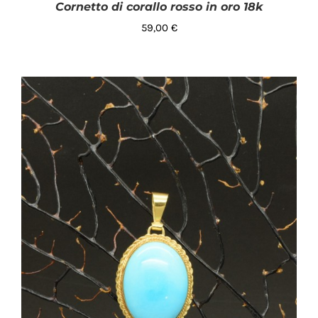
Cornetto di corallo rosso in oro 18k
Uomo
(1)
59,00
€
Valutato
AGGIUNGI AL CARRELLO
/
DETTAGLI
5.00
su 5