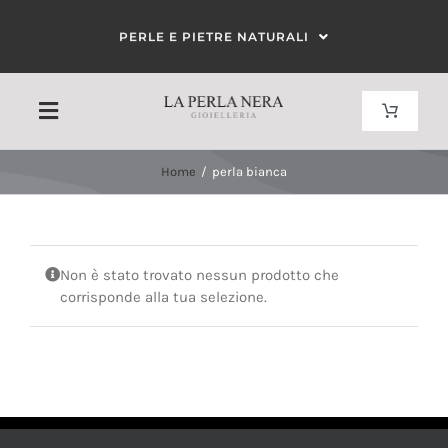
Salta
PERLE E PIETRE NATURALI
al
contenuto
Toggle
Toggle
Navigat
Navigation
Carrello
Home
perla bianca
HOME
Il mio account
CHI SIAMO
Non è stato trovato nessun prodotto che
corrisponde alla tua selezione.
CORALLO
PERLE