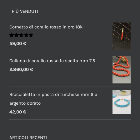
I PIÙ VENDUTI
Cornetto di corallo rosso in oro 18k
Valutato
59,00
€
5.00
su 5
Collana di corallo rosso 1a scelta mm 7.5
2.860,00
€
Braccialetto in pasta di turchese mm 6 e
argento dorato
42,00
€
ARTICOLI RECENTI