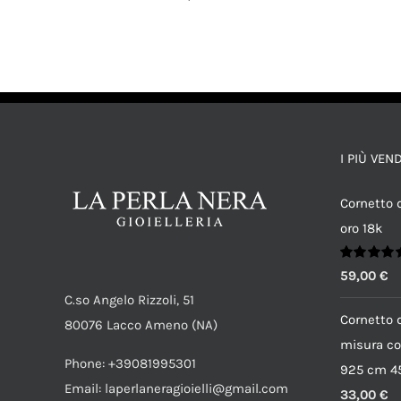
AGGIUNGI AL CARRELLO
/
DETTAGLI
I PIÙ VEN
Cornetto d
oro 18k
Valutato
59,00
€
5.00
su 5
C.so Angelo Rizzoli, 51
Cornetto d
80076 Lacco Ameno (NA)
misura co
Phone: +39081995301
925 cm 45
Email: laperlaneragioielli@gmail.com
33,00
€