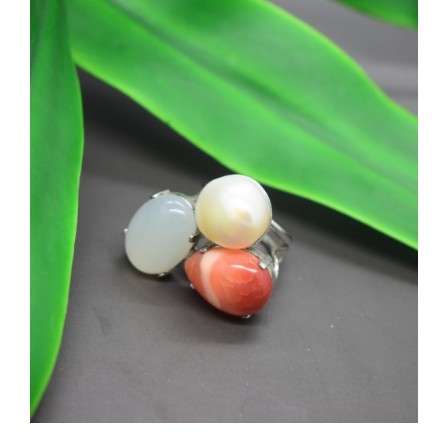
SHOP
Categorie prodotto
PRODOTTI
Anelli
(1)
Perle
(1)
BLOG
Pietre
(1)
CONTATTI
Disponibile