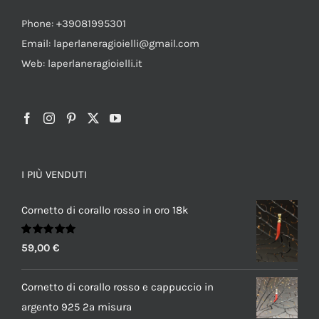
Phone: +39081995301
Email: laperlaneragioielli@gmail.com
Web: laperlaneragioielli.it
I PIÙ VENDUTI
Cornetto di corallo rosso in oro 18k
Valutato
59,00
€
5.00
su 5
Cornetto di corallo rosso e cappuccio in
argento 925 2a misura