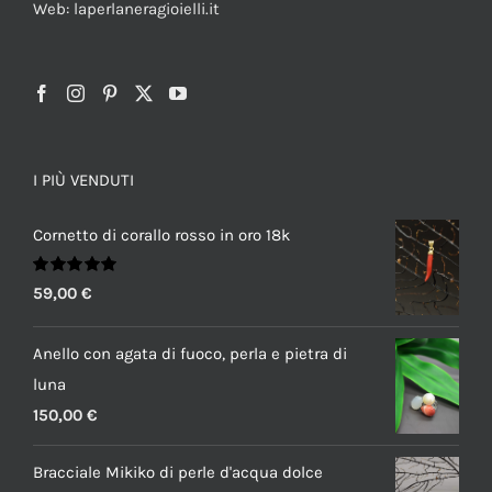
Web: laperlaneragioielli.it
I PIÙ VENDUTI
Cornetto di corallo rosso in oro 18k
Valutato
59,00
€
5.00
su 5
Anello con agata di fuoco, perla e pietra di
luna
150,00
€
Bracciale Mikiko di perle d'acqua dolce