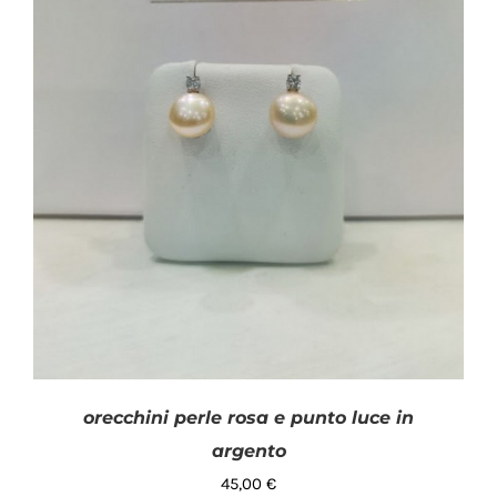
SHOP
Categorie prodotto
PRODOTTI
Argento
(1)
Orecchini
(1)
BLOG
Perle
(1)
CONTATTI
Disponibile
orecchini perle rosa e punto luce in
argento
45,00
€