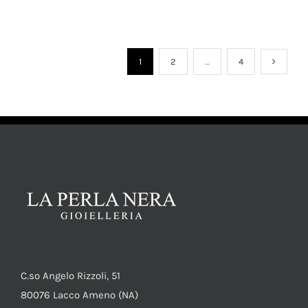
1
2
…
4
AGGIUNGI AL CARRELLO
/
DETTAGLI
C.so Angelo Rizzoli, 51
80076 Lacco Ameno (NA)