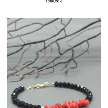
1.386,00
€
AGGIUNGI AL CARRELLO
/
DETTAGLI