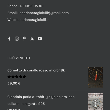
Phone: +39081995301
Email: laperlaneragioielli@gmail.com
Web: laperlaneragioielli.it
I PIÙ VENDUTI
Cornetto di corallo rosso in oro 18k
Valutato
59,00
€
5.00
su 5
Ciondolo perla di tahiti grigio chiaro, con
collana in argento 925