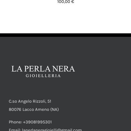
100,00
€
AGGIUNGI AL CARRELLO
/
DETTAGLI
C.so Angelo Rizzoli, 51
80076 Lacco Ameno (NA)
Phone: +39081995301
Email: laperlaneragioielli@gmail.com