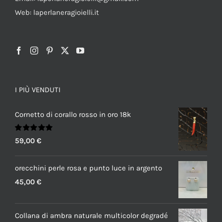
Web: laperlaneragioielli.it
I PIÙ VENDUTI
Cornetto di corallo rosso in oro 18k
Valutato
59,00
€
5.00
su 5
orecchini perle rosa e punto luce in argento
45,00
€
Collana di ambra naturale multicolor degradé