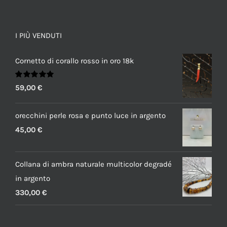
I PIÙ VENDUTI
Cornetto di corallo rosso in oro 18k
Valutato
59,00
€
5.00
su 5
orecchini perle rosa e punto luce in argento
45,00
€
Collana di ambra naturale multicolor degradé
in argento
330,00
€