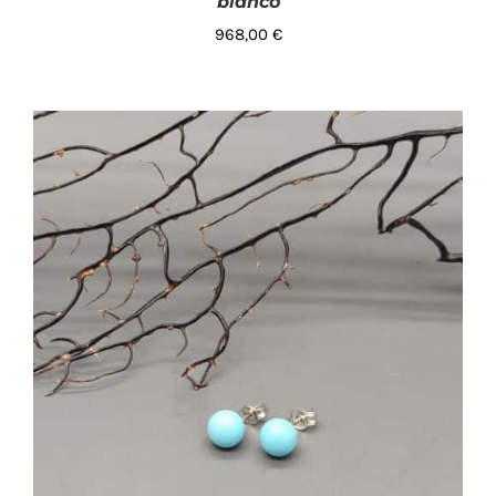
bianco
968,00
€
AGGIUNGI AL CARRELLO
/
DETTAGLI