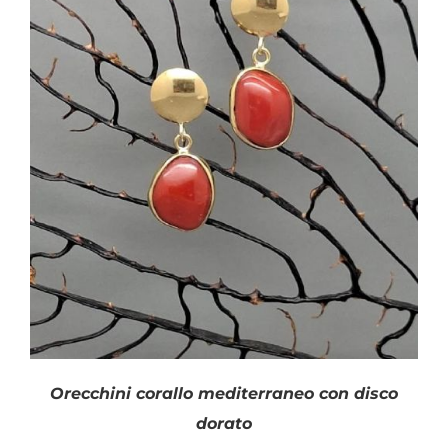
SHOP
Filtra per colore
PRODOTTI
BLOG
CONTATTI
Categorie prodotto
Orecchini Corti
(20)
orecchini lunghi
(4)
Disponibile
Orecchini corallo mediterraneo con disco
dorato