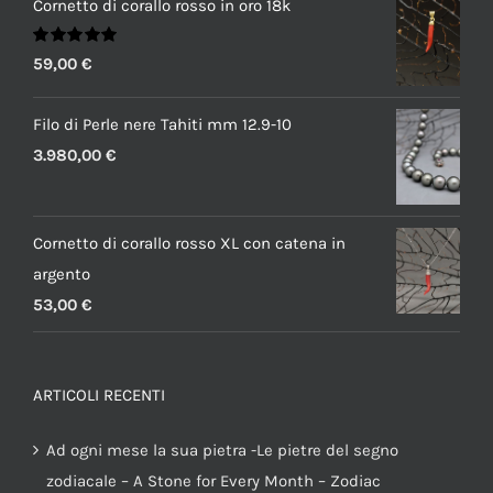
Cornetto di corallo rosso in oro 18k
Valutato
59,00
€
5.00
su 5
Filo di Perle nere Tahiti mm 12.9-10
3.980,00
€
Cornetto di corallo rosso XL con catena in
argento
53,00
€
ARTICOLI RECENTI
Ad ogni mese la sua pietra -Le pietre del segno
zodiacale – A Stone for Every Month – Zodiac