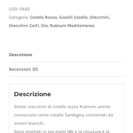
corallo
rosso
COD:
EA92
in
Categorie:
Corallo Rosso
,
Gioielli Corallo
,
Orecchini
,
oro
Orecchini Corti
,
Oro
,
Rubrum Mediterraneo
18k
quantità
Descrizione
Recensioni (0)
Descrizione
Stilosi orecchini di corallo rosso Rubrum, anche
conosciuto come corallo Sardegna, contornati da
zirconi bianchi.
Sono montati in oro giallo 18k e la chiusura è la