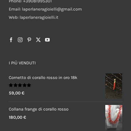
Phone: +39081995301
Email: laperlaneragioielli@gmail.com
Web: laperlaneragioielli.it
I PIÙ VENDUTI
Cornetto di corallo rosso in oro 18k
Valutato
59,00
€
5.00
su 5
Collana frange di corallo rosso
180,00
€