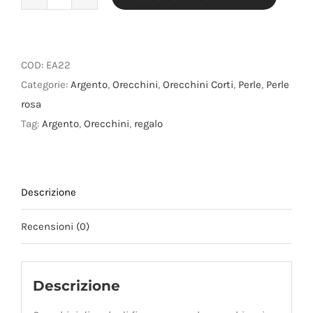
Orecchini
di
perle
di
COD:
EA22
fiume
Categorie:
Argento
,
Orecchini
,
Orecchini Corti
,
Perle
,
Perle
rosa
rosa
salmone
Tag:
Argento
,
Orecchini
,
regalo
chiaro
a
bottone
Descrizione
3a
misura
Recensioni (0)
in
argento
925
Descrizione
quantità