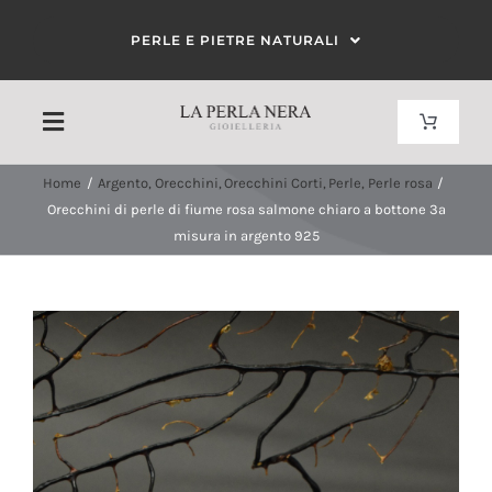
Salta
PERLE E PIETRE NATURALI
al
contenuto
Toggle
Toggle
Navigat
Navigation
Carrello
Home
Argento
Orecchini
Orecchini Corti
Perle
Perle rosa
HOME
Orecchini di perle di fiume rosa salmone chiaro a bottone 3a
misura in argento 925
Il mio account
CHI SIAMO
CORALLO
PERLE