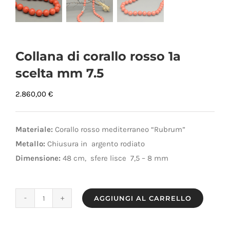
Collana di corallo rosso 1a
scelta mm 7.5
2.860,00
€
Materiale:
Corallo rosso mediterraneo “Rubrum”
Metallo:
Chiusura in argento rodiato
Dimensione:
48 cm, sfere lisce 7,5 – 8 mm
AGGIUNGI AL CARRELLO
Collana
di