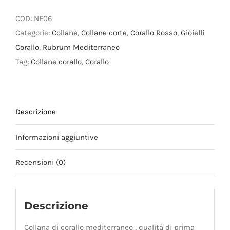
corallo
rosso
COD:
NE06
1a
Categorie:
Collane
,
Collane corte
,
Corallo Rosso
,
Gioielli
scelta
Corallo
,
Rubrum Mediterraneo
mm
Tag:
Collane corallo
,
Corallo
7.5
quantità
Descrizione
Informazioni aggiuntive
Recensioni (0)
Descrizione
Collana di corallo mediterraneo , qualità di prima