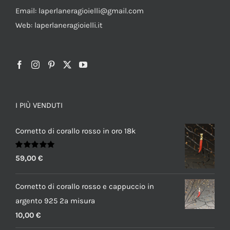
Email: laperlaneragioielli@gmail.com
Web: laperlaneragioielli.it
I PIÙ VENDUTI
Cornetto di corallo rosso in oro 18k
Valutato
59,00
€
5.00
su 5
Cornetto di corallo rosso e cappuccio in
argento 925 2a misura
10,00
€