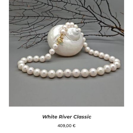
SHOP
Filtra per colore
PRODOTTI
BLOG
Disponibile
CONTATTI
White River Classic
409,00
€