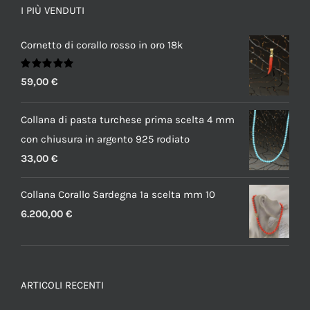
I PIÙ VENDUTI
Cornetto di corallo rosso in oro 18k
Valutato
59,00
€
5.00
su 5
Collana di pasta turchese prima scelta 4 mm
con chiusura in argento 925 rodiato
33,00
€
Collana Corallo Sardegna 1a scelta mm 10
6.200,00
€
ARTICOLI RECENTI