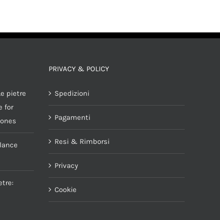
AGGIUNGI AL CARRELLO
/
DETTAGLI
PRIVACY & POLICY
e pietre
Spedizioni
 for
Pagamenti
tones
Resi & Rimborsi
alance
Privacy
tre:
Cookie