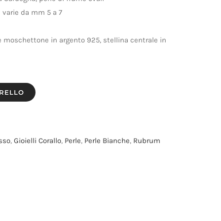
e varie da mm 5 a 7
 e moschettone in argento 925, stellina centrale in
RRELLO
sso
,
Gioielli Corallo
,
Perle
,
Perle Bianche
,
Rubrum