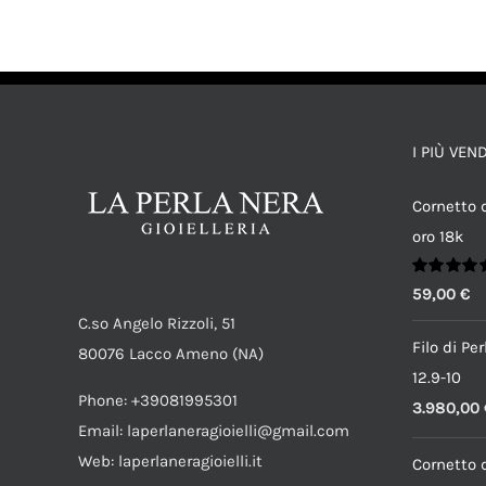
AGGIUNGI AL CARRELLO
/
DETTAGLI
I PIÙ VEN
Cornetto d
oro 18k
Valutato
59,00
€
5.00
su 5
C.so Angelo Rizzoli, 51
Filo di Pe
80076 Lacco Ameno (NA)
12.9-10
Phone: +39081995301
3.980,00
Email: laperlaneragioielli@gmail.com
Web: laperlaneragioielli.it
Cornetto d