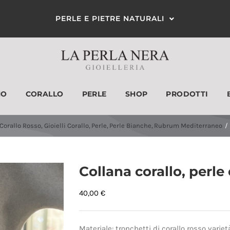
PERLE E PIETRE NATURALI
MO
CORALLO
PERLE
SHOP
PRODOTTI
ANELLI
ORECCHINI
Corallo Rosso
Gioielli Corallo
Perle
Perle Bianche
Rubrum Mediterraneo
Collana corallo, perle 
40,00
€
Materiale: tronchetti di corallo rosso varie