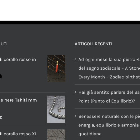
DUTI
ARTICOLI RECENTI
AGGIUNGI AL CARRELLO
/
DETTAGLI
i corallo rosso in
Ad ogni mese la sua pietra -L
del segno zodiacale – A Stone
Every Month – Zodiac births
Hai già sentito parlare del B
rle nere Tahiti mm
Point (Punto di Equilibrio)?
Benessere naturale con le pie
€
energia, equilibrio e armonia
i corallo rosso XL
quotidiana