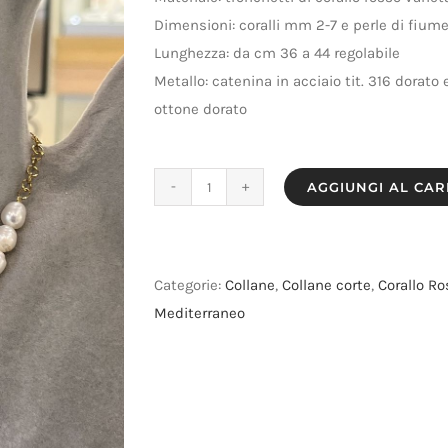
Dimensioni: coralli mm 2-7 e perle di fium
Lunghezza: da cm 36 a 44 regolabile
Metallo: catenina in acciaio tit. 316 dorato
ottone dorato
AGGIUNGI AL CA
Collana
corallo,
perle
e
Categorie:
Collane
,
Collane corte
,
Corallo Ro
stellina
Mediterraneo
quantità