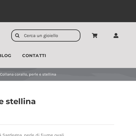
Cerca
per:
BLOG
CONTATTI
CIONDOLI
UOMO
Collana corallo, perle e stellina
e stellina
tà Sardegna, perle di fiume ovali