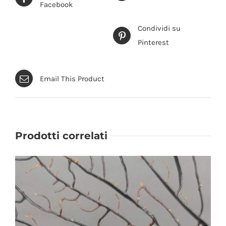
QUESTO
SCEGLI
/
DETTAGLI
Facebook
PRODOTTO
HA
Condividi su
PIÙ
VARIANTI.
Pinterest
LE
OPZIONI
POSSONO
ESSERE
Email This Product
SCELTE
NELLA
PAGINA
DEL
PRODOTTO
Prodotti correlati