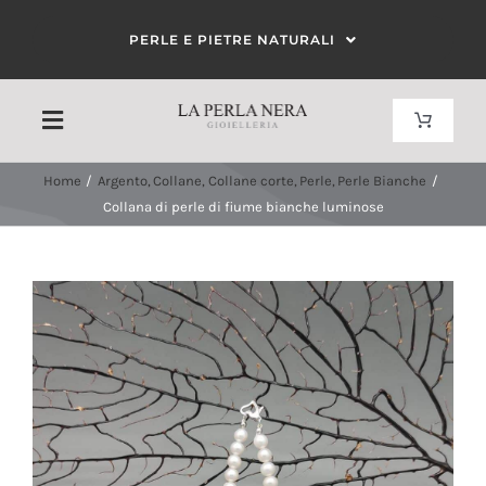
Salta
PERLE E PIETRE NATURALI
al
contenuto
Toggle
Toggle
Navigat
Navigation
Carrello
Home
Argento
Collane
Collane corte
Perle
Perle Bianche
HOME
Collana di perle di fiume bianche luminose
Il mio account
CHI SIAMO
CORALLO
PERLE