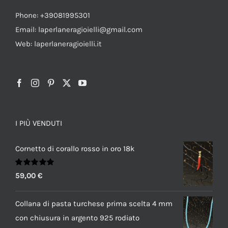
Phone: +39081995301
Email: laperlaneragioielli@gmail.com
Web: laperlaneragioielli.it
I PIÙ VENDUTI
Cornetto di corallo rosso in oro 18k
Valutato
59,00
€
5.00
su 5
Collana di pasta turchese prima scelta 4 mm
con chiusura in argento 925 rodiato