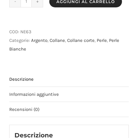
AGGIUNGI AL CARRELLO
Collana
di
perle
di
COD:
NE63
fiume
Categorie:
Argento
,
Collane
,
Collane corte
,
Perle
,
Perle
bianche
Bianche
luminose
quantità
Descrizione
Informazioni aggiuntive
Recensioni (0)
Descrizione