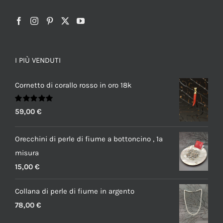
I PIÙ VENDUTI
Cornetto di corallo rosso in oro 18k
Valutato
59,00
€
5.00
su 5
Orecchini di perle di fiume a bottoncino , 1a
misura
15,00
€
Collana di perle di fiume in argento
78,00
€