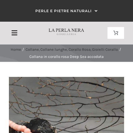
Salta
PERLE E PIETRE NATURALI
al
contenuto
Toggle
Toggle
Navigat
Navigation
Carrello
Home
Collane
Collane lunghe
Corallo Rosa
Gioielli Corallo
HOME
Collana in corallo rosa Deep Sea accodata
Il mio account
CHI SIAMO
CORALLO
PERLE