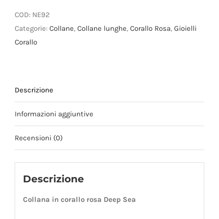
corallo
rosa
COD:
NE92
Deep
Categorie:
Collane
,
Collane lunghe
,
Corallo Rosa
,
Gioielli
Sea
Corallo
accodata
quantità
Descrizione
Informazioni aggiuntive
Recensioni (0)
Descrizione
Collana in corallo rosa Deep Sea