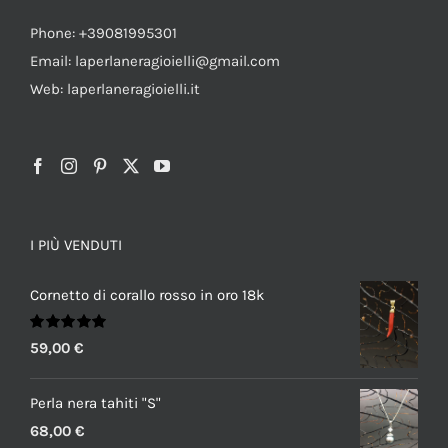
Phone: +39081995301
Email: laperlaneragioielli@gmail.com
Web: laperlaneragioielli.it
I PIÙ VENDUTI
Cornetto di corallo rosso in oro 18k
Valutato
59,00
€
5.00
su 5
Perla nera tahiti "S"
68,00
€