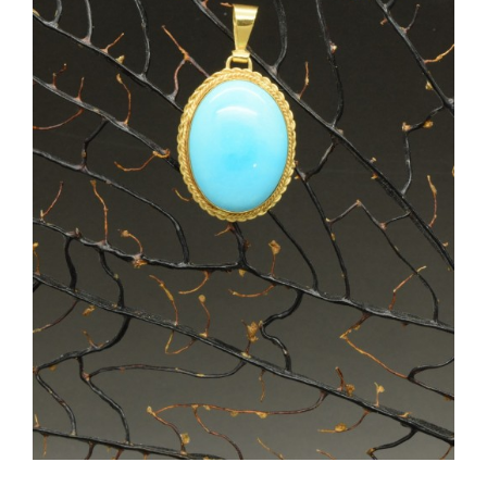
SHOP
Categorie prodotto
PRODOTTI
Ciondoli
(1)
Pietre
(1)
BLOG
Turchese
(1)
CONTATTI
Disponibile