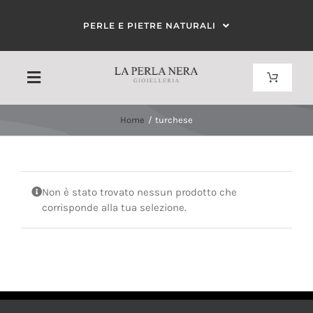
Salta
PERLE E PIETRE NATURALI
al
contenuto
Toggle
Toggle
Navigat
Navigation
Carrello
Home
turchese
HOME
Il mio account
CHI SIAMO
Non è stato trovato nessun prodotto che
corrisponde alla tua selezione.
CORALLO
PERLE