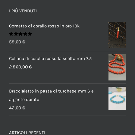
I PIÙ VENDUTI
Cornetto di corallo rosso in oro 18k
Valutato
59,00
€
5.00
su 5
Collana di corallo rosso 1a scelta mm 7.5
2.860,00
€
Braccialetto in pasta di turchese mm 6 e
argento dorato
42,00
€
ARTICOLI RECENTI