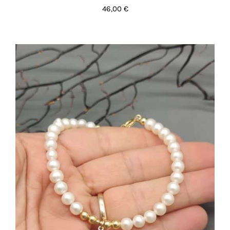
46,00
€
AGGIUNGI AL CARRELLO
/
DETTAGLI