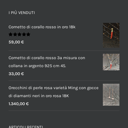
I PIÙ VENDUTI
Cornetto di corallo rosso in oro 18k
Valutato
59,00
€
5.00
su 5
Cornetto di corallo rosso 3a misura con
collana in argento 925 cm 45.
33,00
€
Orecchini di perle rosa varietà Ming con gocce
di diamanti neri in oro rosa 18K
1.340,00
€
ARTICOLI RECENTI