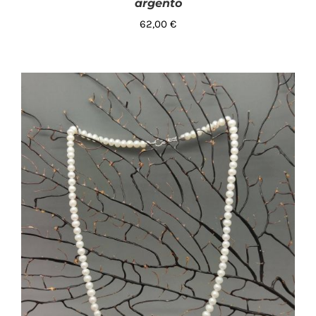
argento
62,00
€
AGGIUNGI AL CARRELLO
/
DETTAGLI