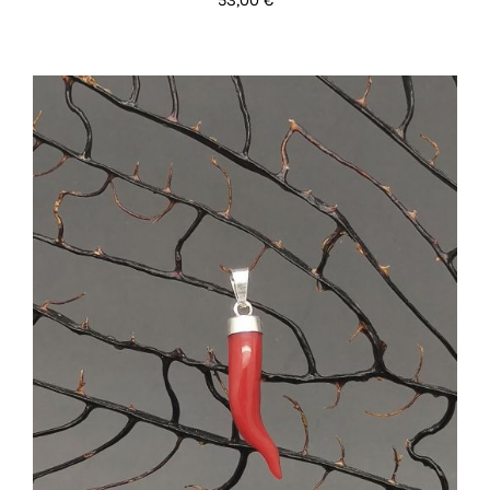
53,00
€
AGGIUNGI AL CARRELLO
/
DETTAGLI