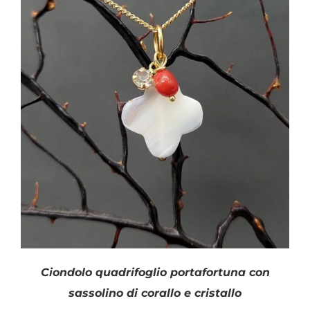
SHOP
Filtra per colore
PRODOTTI
BLOG
CONTATTI
Categorie prodotto
Argento
(38)
Bracciali
(5)
Ciondoli
(16)
Ciondolo quadrifoglio portafortuna con
Collane
(7)
sassolino di corallo e cristallo