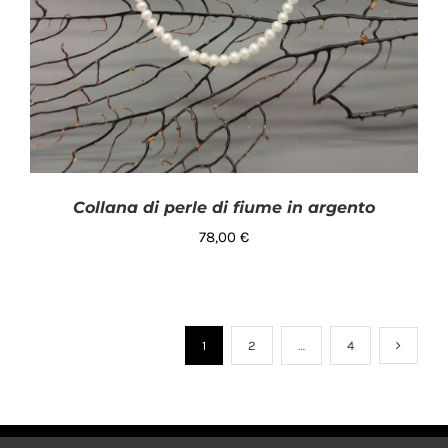
Collana di perle di fiume in argento
78,00
€
1
2
…
4
AGGIUNGI AL CARRELLO
/
DETTAGLI