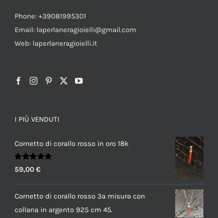
Phone: +39081995301
Email: laperlaneragioielli@gmail.com
Web: laperlaneragioielli.it
I PIÙ VENDUTI
Cornetto di corallo rosso in oro 18k
Valutato
59,00
€
5.00
su 5
Cornetto di corallo rosso 3a misura con
collana in argento 925 cm 45.