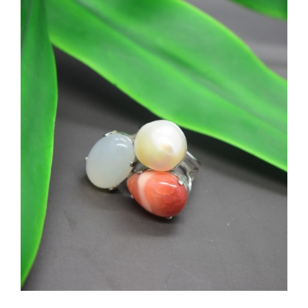
SHOP
Categorie prodotto
PRODOTTI
Anelli
(1)
Perle
(1)
BLOG
Pietre
(1)
CONTATTI
Disponibile