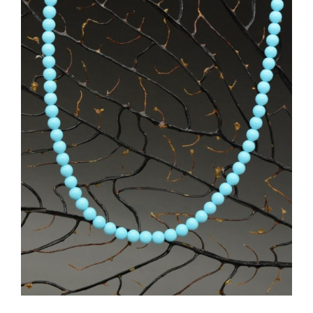
SHOP
Filtra per colore
PRODOTTI
BLOG
CONTATTI
Categorie prodotto
Collane corte
(16)
Collane lunghe
(4)
Disponibile