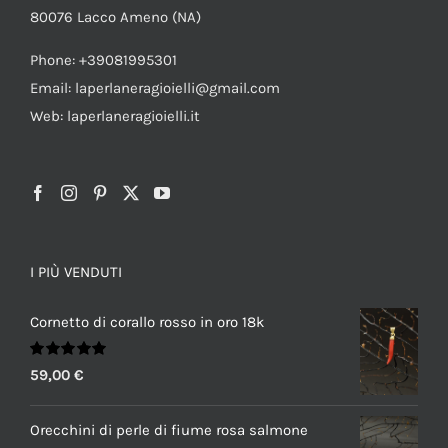
80076 Lacco Ameno (NA)
Phone: +39081995301
Email: laperlaneragioielli@gmail.com
Web: laperlaneragioielli.it
I PIÙ VENDUTI
Cornetto di corallo rosso in oro 18k
Valutato
59,00
€
5.00
su 5
Orecchini di perle di fiume rosa salmone