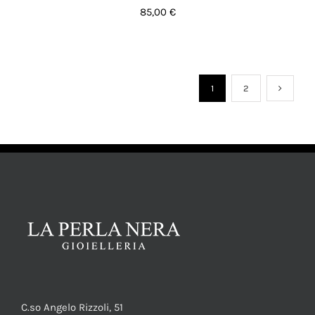
85,00
€
1
2
AGGIUNGI AL CARRELLO
/
DETTAGLI
C.so Angelo Rizzoli, 51